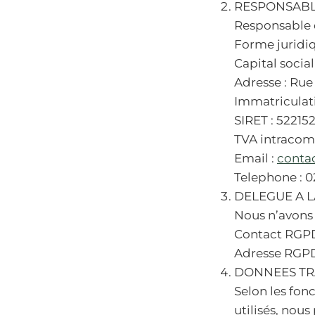
RESPONSABL
Responsable 
Forme juridi
Capital social
Adresse : Rue
Immatriculati
SIRET : 52215
TVA intracom
Email :
conta
Telephone : 02
DELEGUE A 
Nous n’avons
Contact RGP
Adresse RGPD
DONNEES TRA
Selon les fonc
utilisés, nou