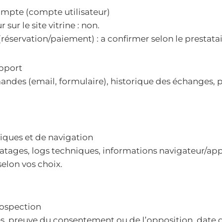
mpte (compte utilisateur)
sur le site vitrine : non.
(réservation/paiement) : a confirmer selon le prestata
pport
des (email, formulaire), historique des échanges, p
iques et de navigation
atages, logs techniques, informations navigateur/appa
selon vos choix.
ospection
s, preuve du consentement ou de l’opposition, date 