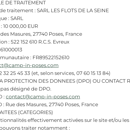
E DE TRAITEMENT
de traitement : SARL LES FLOTS DE LA SEINE
que : SARL
 : 10 000,00 EUR
 des Masures, 27740 Poses, France
on : 522 152 610 R.C.S. Evreux
261000013
munautaire : FR89522152610
ct@camp-in-poses.com
 32 25 45 33 (et, selon services, 07 60 15 13 84)
LA PROTECTION DES DONNEES (DPO) OU CONTACT 
 pas désigné de DPO.
D :
contact@camp-in-poses.com
 : Rue des Masures, 27740 Poses, France
ITEES (CATEGORIES)
tionnalités effectivement activées sur le site et/ou les
s pouvons traiter notamment :