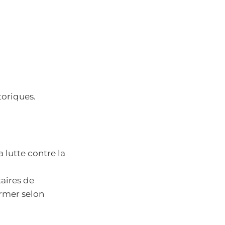
toriques.
 lutte contre la
taires de
irmer selon