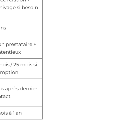
hivage si besoin
ans
on prestataire +
tentieux
mois / 25 mois si
emption
ns après dernier
tact
ois à 1 an