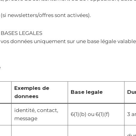
 (si newsletters/offres sont activées).
T BASES LEGALES
 vos données uniquement sur une base légale valable 
e
Exemples de
Base legale
Dur
donnees
identité, contact,
6(1)(b) ou 6(1)(f)
3 a
message
dur