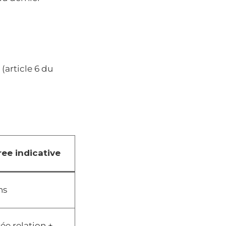
(article 6 du
ee indicative
ns
ée relation +