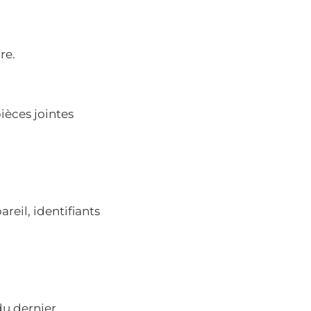
ire.
ièces jointes
reil, identifiants
du dernier