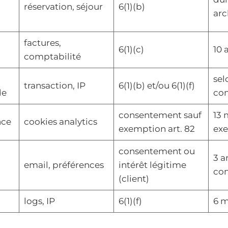
réservation, séjour
6(1)(b)
arc
factures,
6(1)(c)
10 
comptabilité
sel
transaction, IP
6(1)(b) et/ou 6(1)(f)
de
con
consentement sauf
13 
nce
cookies analytics
exemption art. 82
ex
consentement ou
3 a
email, préférences
intérêt légitime
con
(client)
logs, IP
6(1)(f)
6 m