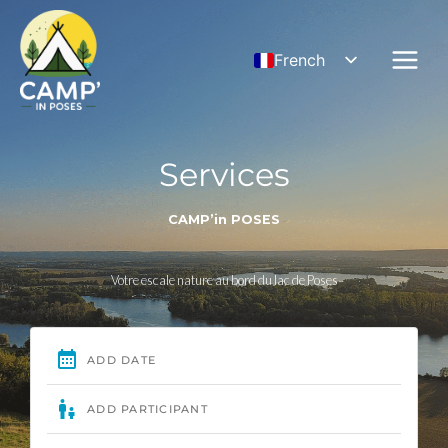
Aller
au
French
contenu
English
German
Services
CAMP’in POSES
Votre escale nature au bord du lac de Poses