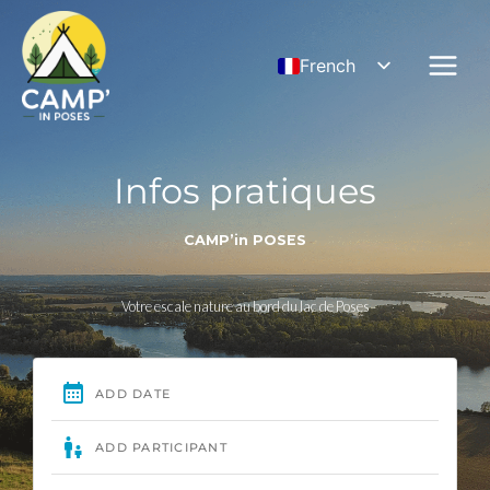
Aller
au
French
contenu
English
German
Infos pratiques
CAMP’in POSES
Votre escale nature au bord du lac de Poses