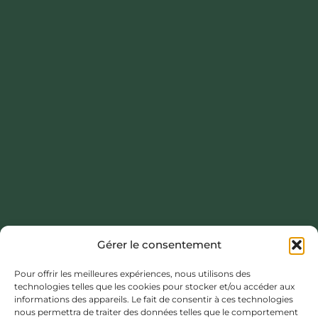
Gérer le consentement
Ce projet a été réalisé avec le soutien financier de la Région
Pour offrir les meilleures expériences, nous utilisons des
Normandie.
technologies telles que les cookies pour stocker et/ou accéder aux
informations des appareils. Le fait de consentir à ces technologies
https://www.normandie.fr
nous permettra de traiter des données telles que le comportement