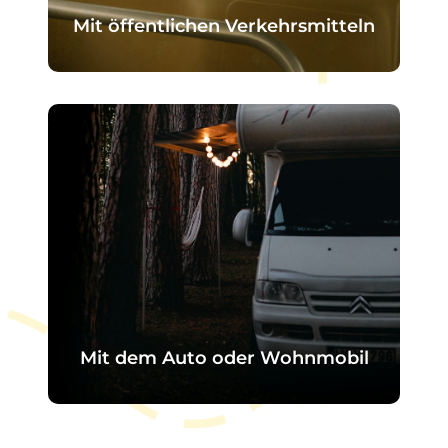
Mit öffentlichen Verkehrsmitteln
Eine Bushaltestelle befindet sich
direkt vor dem Eingang des
Campingplatzes.
Die Linie bedient die
Bahnhof Val-
de-Reuil
, verbunden mit den
Achsen
Paris - Rouen
, Dies
ermöglicht eine einfache Anreise
auch ohne Fahrzeug.
Mit dem Auto oder Wohnmobil
Der Campingplatz ist leicht über
die Straße zu erreichen und verfügt
über eine direkte Zufahrt für