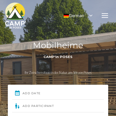
Zum
Inhalt
German
springen
French
English
Mobilheime
CAMP'in POSES
Ihr Zwischenstopp in der Natur am See von Poses