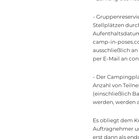
- Gruppenreservi
Stellplätzen durc
Aufenthaltsdatum 
camp-in-poses.co
ausschließlich a
per E-Mail an co
- Der Campingpla
Anzahl von Teilne
(einschließlich B
werden, werden a
Es obliegt dem K
Auftragnehmer unv
erst dann als en