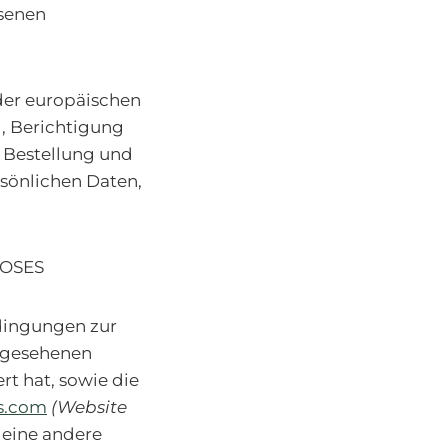
ssenen
der europäischen
, Berichtigung
 Bestellung und
rsönlichen Daten,
POSES
edingungen zur
rgesehenen
rt hat, sowie die
s.com
(Website
f eine andere