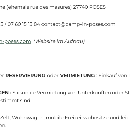
ienne (ehemals rue des masures) 27740 POSES
 45 33 / 07 60 15 13 84 contact@camp-in-poses.co
n-poses.com
(Website im Aufbau)
er
RESERVIERUNG
oder
VERMIETUNG
: Einkauf von
EN :
Saisonale Vermietung von Unterkünften oder Stel
stimmt sind.
 Zelt, Wohnwagen, mobile Freizeitwohnsitze und leic
en.