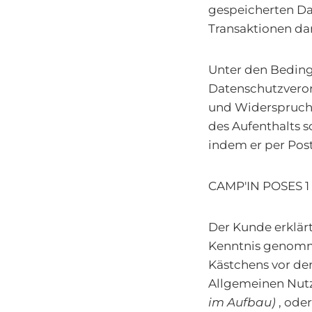
gespeicherten Da
Transaktionen dar
Unter den Beding
Datenschutzveror
und Widerspruch,
des Aufenthalts s
indem er per Post
CAMP'IN POSES 1 
Der Kunde erklär
Kenntnis genomm
Kästchens vor der
Allgemeinen Nut
im Aufbau)
, oder