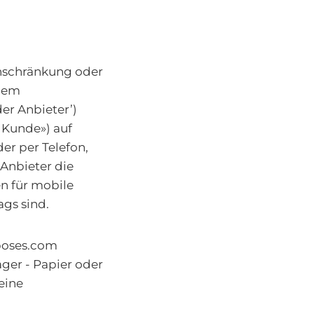
nschränkung oder
 dem
er Anbieter’)
 Kunde») auf
er per Telefon,
 Anbieter die
en für mobile
ags sind.
poses.com
äger - Papier oder
eine