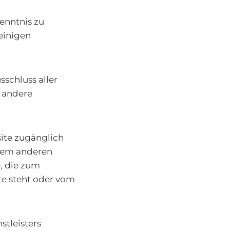
Kenntnis zu
leinigen
schluss aller
r andere
ite zugänglich
edem anderen
, die zum
te steht oder vom
stleisters