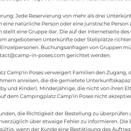
erung: Jede Reservierung von mehr als drei Unterkün
h eine natürliche Person oder eine juristische Person
stellt eine Gruppe dar. Die auf der Internetseite d
m angebotenen Unterkünfte oder Stellplätze richten
n Einzelpersonen. Buchungsanfragen von Gruppen m
ntact@camp-in-poses.com gerichtet werden.
tz Camp'in Poses verweigert Familien den Zugang, d
hmern anreisen, die die gemietete Unterkunftskapazi
aby und Kinder). Minderjährige, die nicht von ihren El
uf dem Campingplatz Camp'in Poses nicht akzeptier
unden, die Richtigkeit der Bestellung zu überprüfen
erzüglich über etwaige Fehler zu informieren. Die B
dgültig, wenn der Kunde eine Bestätigung des Auftra