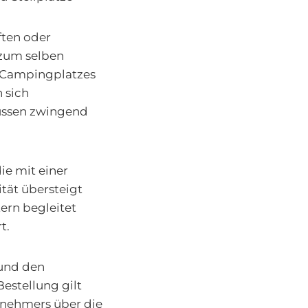
ften oder
 zum selben
es Campingplatzes
 sich
üssen zwingend
ie mit einer
tät übersteigt
tern begleitet
t.
 und den
estellung gilt
gnehmers über die