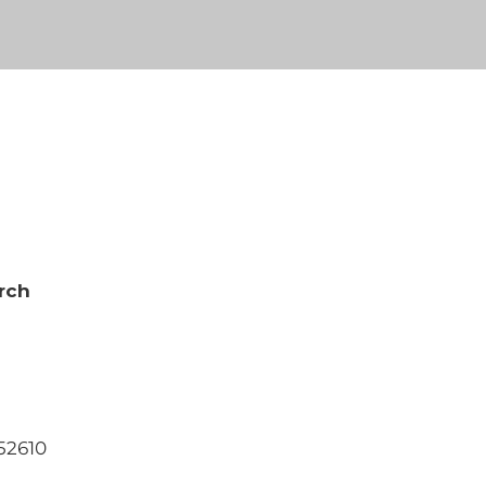
rch
152610