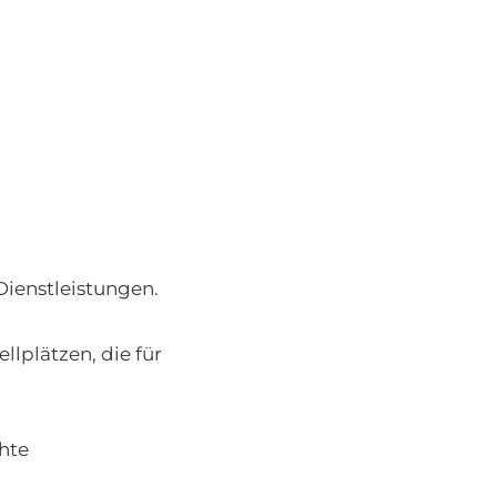
m
 Dienstleistungen.
lplätzen, die für
hte